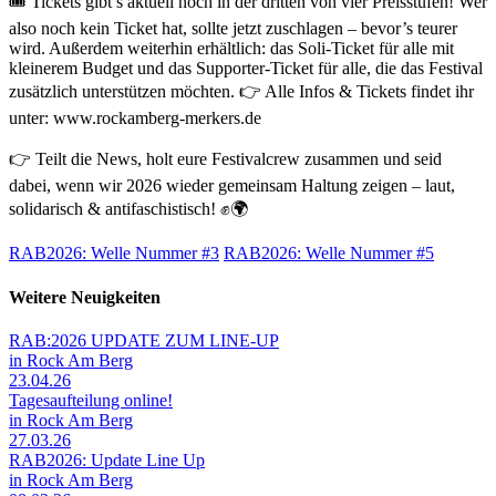
🎟️ Tickets gibt’s aktuell noch in der dritten von vier Preisstufen! Wer
also noch kein Ticket hat, sollte jetzt zuschlagen – bevor’s teurer
wird. Außerdem weiterhin erhältlich: das Soli-Ticket für alle mit
kleinerem Budget und das Supporter-Ticket für alle, die das Festival
zusätzlich unterstützen möchten. 👉 Alle Infos & Tickets findet ihr
unter: www.rockamberg-merkers.de
👉 Teilt die News, holt eure Festivalcrew zusammen und seid
dabei, wenn wir 2026 wieder gemeinsam Haltung zeigen – laut,
solidarisch & antifaschistisch! ✊🌍
RAB2026: Welle Nummer #3
RAB2026: Welle Nummer #5
Weitere Neuigkeiten
RAB:2026 UPDATE ZUM LINE-UP
in Rock Am Berg
23.04.26
Tagesaufteilung online!
in Rock Am Berg
27.03.26
RAB2026: Update Line Up
in Rock Am Berg