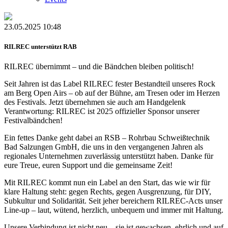
23.05.2025 10:48
RILREC unterstützt RAB
RILREC übernimmt – und die Bändchen bleiben politisch!
Seit Jahren ist das Label RILREC fester Bestandteil unseres Rock
am Berg Open Airs – ob auf der Bühne, am Tresen oder im Herzen
des Festivals. Jetzt übernehmen sie auch am Handgelenk
Verantwortung: RILREC ist 2025 offizieller Sponsor unserer
Festivalbändchen!
Ein fettes Danke geht dabei an RSB – Rohrbau Schweißtechnik
Bad Salzungen GmbH, die uns in den vergangenen Jahren als
regionales Unternehmen zuverlässig unterstützt haben. Danke für
eure Treue, euren Support und die gemeinsame Zeit!
Mit RILREC kommt nun ein Label an den Start, das wie wir für
klare Haltung steht: gegen Rechts, gegen Ausgrenzung, für DIY,
Subkultur und Solidarität. Seit jeher bereichern RILREC-Acts unser
Line-up – laut, wütend, herzlich, unbequem und immer mit Haltung.
Unsere Verbindung ist nicht neu – sie ist gewachsen, ehrlich und auf