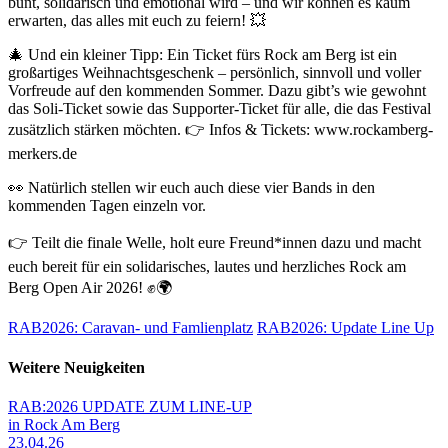
bunt, solidarisch und emotional wird – und wir können es kaum
erwarten, das alles mit euch zu feiern! 💥
🎄 Und ein kleiner Tipp: Ein Ticket fürs Rock am Berg ist ein
großartiges Weihnachtsgeschenk – persönlich, sinnvoll und voller
Vorfreude auf den kommenden Sommer. Dazu gibt’s wie gewohnt
das Soli-Ticket sowie das Supporter-Ticket für alle, die das Festival
zusätzlich stärken möchten. 👉 Infos & Tickets: www.rockamberg-
merkers.de
👀 Natürlich stellen wir euch auch diese vier Bands in den
kommenden Tagen einzeln vor.
👉 Teilt die finale Welle, holt eure Freund*innen dazu und macht
euch bereit für ein solidarisches, lautes und herzliches Rock am
Berg Open Air 2026! ✊🌍
RAB2026: Caravan- und Famlienplatz
RAB2026: Update Line Up
Weitere Neuigkeiten
RAB:2026 UPDATE ZUM LINE-UP
in Rock Am Berg
23.04.26