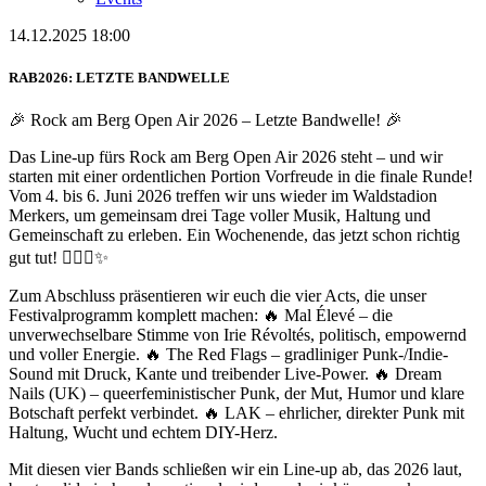
14.12.2025 18:00
RAB2026: LETZTE BANDWELLE
🎉 Rock am Berg Open Air 2026 – Letzte Bandwelle! 🎉
Das Line-up fürs Rock am Berg Open Air 2026 steht – und wir
starten mit einer ordentlichen Portion Vorfreude in die finale Runde!
Vom 4. bis 6. Juni 2026 treffen wir uns wieder im Waldstadion
Merkers, um gemeinsam drei Tage voller Musik, Haltung und
Gemeinschaft zu erleben. Ein Wochenende, das jetzt schon richtig
gut tut! ✊🏼💚✨
Zum Abschluss präsentieren wir euch die vier Acts, die unser
Festivalprogramm komplett machen: 🔥 Mal Élevé – die
unverwechselbare Stimme von Irie Révoltés, politisch, empowernd
und voller Energie. 🔥 The Red Flags – gradliniger Punk-/Indie-
Sound mit Druck, Kante und treibender Live-Power. 🔥 Dream
Nails (UK) – queerfeministischer Punk, der Mut, Humor und klare
Botschaft perfekt verbindet. 🔥 LAK – ehrlicher, direkter Punk mit
Haltung, Wucht und echtem DIY-Herz.
Mit diesen vier Bands schließen wir ein Line-up ab, das 2026 laut,